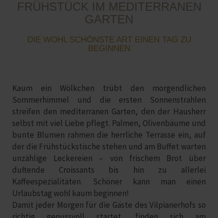
FRÜHSTÜCK IM MEDITERRANEN
GARTEN
DIE WOHL SCHÖNSTE ART EINEN TAG ZU
BEGINNEN
Kaum ein Wölkchen trübt den morgendlichen
Sommerhimmel und die ersten Sonnenstrahlen
streifen den
mediterranen Garten
, den der Hausherr
selbst mit viel Liebe pflegt. Palmen, Olivenbäume und
bunte Blumen rahmen die
herrliche Terrasse
ein, auf
der die Frühstückstische stehen und am Buffet warten
unzählige Leckereien – von frischem Brot über
duftende Croissants bis hin zu allerlei
Kaffeespezialitäten. Schöner kann man einen
Urlaubstag wohl kaum beginnen!
Damit jeder Morgen für die Gäste des Vilpianerhofs so
richtig genussvoll startet, finden sich am