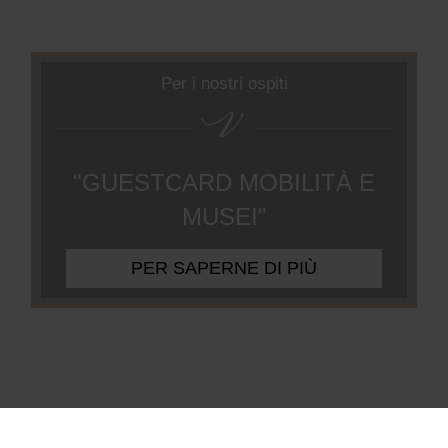
Per i nostri ospiti
"GUESTCARD MOBILITÀ E
MUSEI"
PER SAPERNE DI PIÙ