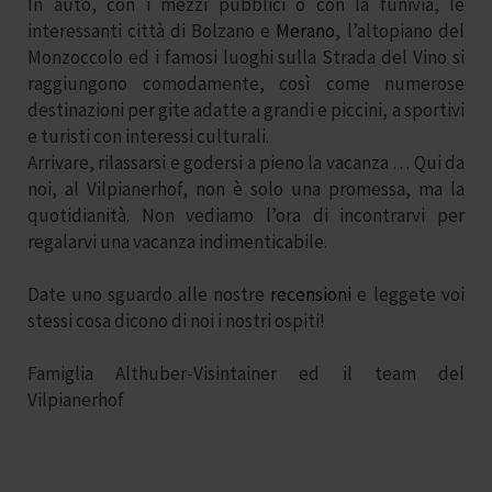
In auto, con i mezzi pubblici o con la funivia, le
interessanti città di Bolzano e
Merano
, l’altopiano del
Monzoccolo ed i famosi luoghi sulla Strada del Vino si
raggiungono comodamente, così come
numerose
destinazioni per gite
adatte a grandi e piccini, a sportivi
e turisti con interessi culturali.
Arrivare, rilassarsi e godersi a pieno la vacanza … Qui da
noi, al Vilpianerhof, non è solo una promessa, ma la
quotidianità. Non vediamo l’ora di incontrarvi per
regalarvi una vacanza indimenticabile.
Date uno sguardo alle nostre
recensioni
e leggete voi
stessi cosa dicono di noi i nostri ospiti!
Famiglia Althuber-Visintainer ed il team del
Vilpianerhof