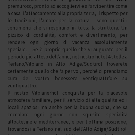
premuroso, pronto ad accogliervi e a farvi sentire come
a casa. L’attaccamento alla propria terra, il rispetto per
le tradizioni, l’amore per la natura… sono questi i
sentimenti che si respirano in tutta la struttura. Un
pizzico di cordialità
, comfort e divertimento, per
rendere ogni giorno di vacanza assolutamente
speciale… Se è proprio quello che vi augurate per il
periodo più atteso dell’anno, nel nostro hotel 4 stelle a
Terlano/Vilpiano in Alto Adige/Südtirol troverete
certamente quello che fa per voi, perché ci prendiamo
cura del vostro benessere ventiquattr’ore su
ventiquattro.
Il nostro Vilpianerhof conquista per la piacevole
atmosfera familiare, per il servizio di alta qualità ed i
locali spaziosi ma anche per la
buona cucina
, che sa
coccolare ogni giorno con squisite specialità
altoatesine e mediterranee, e per l’
ottima posizione
,
trovandosi a Terlano nel sud dell’Alto Adige/Südtirol.